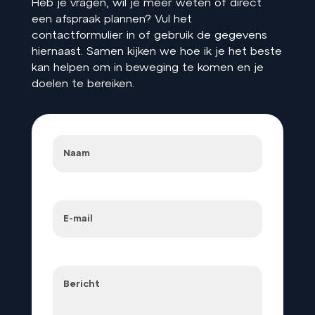
Heb je vragen, wil je meer weten of direct
een afspraak plannen? Vul het
contactformulier in of gebruik de gegevens
hiernaast. Samen kijken we hoe ik je het beste
kan helpen om in beweging te komen en je
doelen te bereiken.
Naam
(Vereist)
Naam
E-
mailadres
(Vereist)
Reacties
(Vereist)